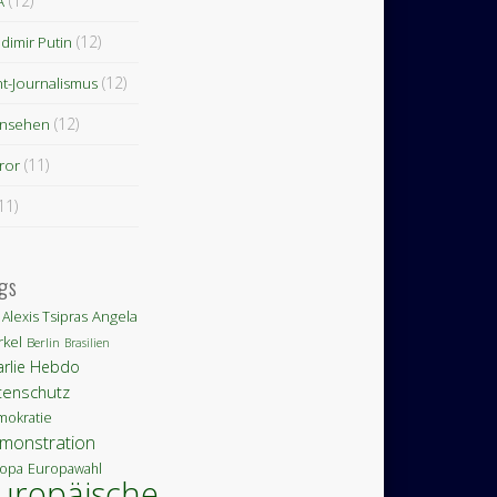
(12)
A
(12)
dimir Putin
(12)
nt-Journalismus
(12)
rnsehen
(11)
ror
11)
gs
Angela
Alexis Tsipras
kel
Berlin
Brasilien
arlie Hebdo
tenschutz
okratie
monstration
opa
Europawahl
uropäische