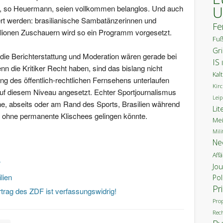
U
en, so Heuermann, seien vollkommen belanglos. Und auch
iert werden: brasilianische Sambatänzerinnen und
Fe
llionen Zuschauern wird so ein Programm vorgesetzt.
Fuß
Gr
ie Berichterstattung und Moderation wären gerade bei
IS
nn die Kritiker Recht haben, sind das bislang nicht
Kal
ung des öffentlich-rechtlichen Fernsehens unterlaufen
Kirc
uf diesem Niveau angesetzt. Echter Sportjournalismus
Leip
he, abseits oder am Rand des Sports, Brasilien während
Lit
 ohne permanente Klischees gelingen könnte.
Mei
Mili
Ne
Aff
?
Jo
lien
Pol
Pr
rtrag des ZDF ist verfassungswidrig!
Pro
Rec