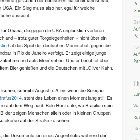
r ehemalige Coach der deutschen Nationalmannschaft,
Re
 USA. Ein Sieg muss also her, egal für welche
Gri
rache aussieht.
Ber
Auf
n für Ghana, die gegen die USA unglücklich verloren
Pan
land – trotz guter Torgelegenheiten – nicht über ein
tin
hat das Spiel der deutschen Mannschaft gegen die
cw
bar in Rio de Janeiro verfolgt. Er zeigt einige junge
Auf
zukehren und aufs Meer sehen. Und er berichtet über
Pan
ltem Bier genießen und die Deutschen mit „Oliver Kahn.
Th
Klischee, schreibt Augustin. Allein wenn die Seleção
Eur
Brafus2014
, steht das Leben einen Moment lang still. Es
tro auf dem Weg nach Belo Horizonte, wo Brasilien sein
Wa
e Bilder zeigen Menschen allein oder in kleinen Gruppen
Rus
Autokorso auf der Straße zu sehen.
Ukr
, die Dokumentation eines Augenblicks während der