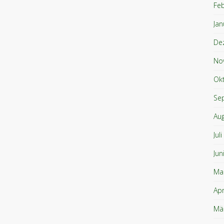
Fe
Jan
De
No
Ok
Se
Au
Jul
Jun
Ma
Apr
Mä