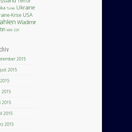
ssland
Terror
Ukraine
ika
Türkei
USA
raine-Krise
ahlen
Wladimir
tin
WM
ZDF
chiv
ptember 2015
gust 2015
i 2015
i 2015
i 2015
il 2015
rz 2015