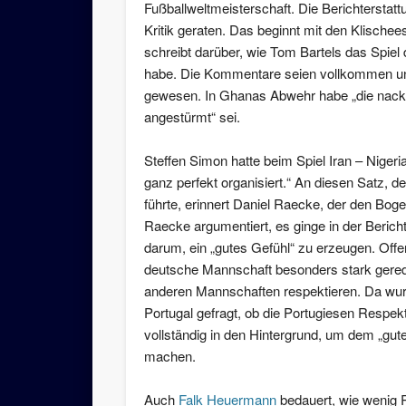
Fußballweltmeisterschaft. Die Berichterstat
Kritik geraten. Das beginnt mit den Klischee
schreibt darüber, wie Tom Bartels das Spi
habe. Die Kommentare seien vollkommen un
gewesen. In Ghanas Abwehr habe „die nackte 
angestürmt“ sei.
Steffen Simon hatte beim Spiel Iran – Niger
ganz perfekt organisiert.“ An diesen Satz, d
führte, erinnert Daniel Raecke, der den Bog
Raecke argumentiert, es ginge in der Beric
darum, ein „gutes Gefühl“ zu erzeugen. Offe
deutsche Mannschaft besonders stark gerede
anderen Mannschaften respektieren. Da wur
Portugal gefragt, ob die Portugiesen Respek
vollständig in den Hintergrund, um dem „gu
machen.
Auch
Falk Heuermann
bedauert, wie wenig R