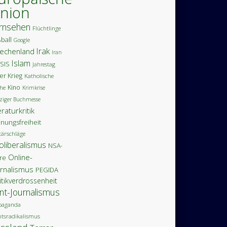
nion
rnsehen
Flüchtlinge
ball
Google
Irak
iechenland
Iran
Islam
ISIS
Jahrestag
ter Krieg
Katholische
Kino
he
Krimkrise
ziger Buchmesse
eraturkritik
nungsfreiheit
tärschläge
oliberalismus
NSA-
Online-
äre
urnalismus
PEGIDA
itikverdrossenheit
int-Journalismus
paganda
htsradikalismus