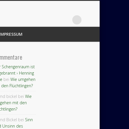
IMPRESSUM
mmentare
 Schengenraum ist
ebrannt › Henning
le
bei
Wie umgehen
 den Flüchtlingen?
nd bickel bei
Wie
gehen mit den
chtlingen?
nd Bickel bei
Sinn
d Unsinn des