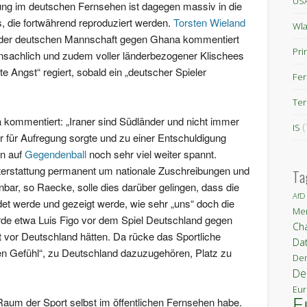
US
tung im deutschen Fernsehen ist dagegen massiv in die
s, die fortwährend reproduziert werden.
Torsten Wieland
Wla
el der deutschen Mannschaft gegen Ghana kommentiert
Pri
sachlich und zudem voller länderbezogener Klischees
Angst“ regiert, sobald ein „deutscher Spieler
Fe
Ter
ia kommentiert: „Iraner sind Südländer und nicht immer
(
IS
er für Aufregung sorgte und zu einer Entschuldigung
en auf
Gegendenball
noch sehr viel weiter spannt.
hterstattung permanent um nationale Zuschreibungen und
Ta
nbar, so Raecke, solle dies darüber gelingen, dass die
AfD
t werde und gezeigt werde, wie sehr „uns“ doch die
Mer
de etwa Luis Figo vor dem Spiel Deutschland gegen
Ch
t vor Deutschland hätten. Da rücke das Sportliche
Da
ten Gefühl“, zu Deutschland dazuzugehören, Platz zu
Dem
De
Eur
E
aum der Sport selbst im öffentlichen Fernsehen habe.