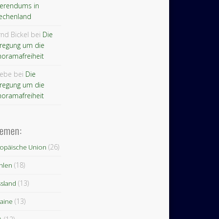
ferendums in
echenland
nd Bickel bei
Die
regung um die
oramafreiheit
iebe bei
Die
regung um die
oramafreiheit
emen:
(26)
opäische Union
(18)
hlen
(13)
sland
(13)
aine