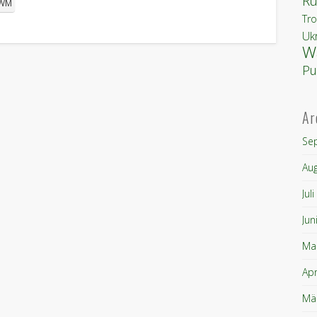
Ru
WM
Tro
Uk
W
Pu
Ar
Se
Au
Jul
Jun
Ma
Apr
Mä