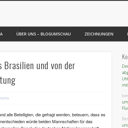
au
A
ÜBER UNS – BLOGUMSCHAU
ZEICHNUNGEN
Ko
Brasilien und von der
Der
abg
ttung
Uh
mit
ber
orama
um
Flü
d alle Beteiligten, die gefragt werden, beteuern, dass es
Ber
Unentschieden würde beiden Mannschaften für das
un