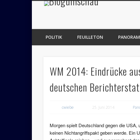
Blogumsch
POLITIK
FEUILLETON
PANORAM
WM 2014: Eindrücke aus 
deutschen Berichtersta
cwiebe
25. Juni 2014
Pan
Morgen spielt Deutschland gegen die USA, un
keinen Nichtangriffspakt geben werde. Ein 