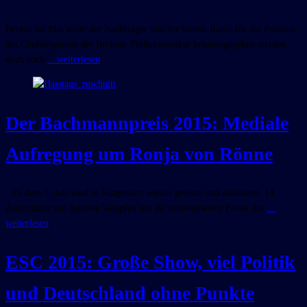
Bereits im Mai sollte der Nachfolger von Sir Simon Rattle für die Position
des Chefdirigenten der Berliner Philharmoniker bekanntgegeben werden,
doch auch
…weiterlesen
Der Bachmannpreis 2015: Mediale
Aufregung um Ronja von Rönne
Ab dem 2. Juli wird in Klagenfurt wieder gelesen und diskutiert. 14
Autorinnen und Autoren kämpfen um die renommierten Preise des
…
weiterlesen
ESC 2015: Große Show, viel Politik
und Deutschland ohne Punkte