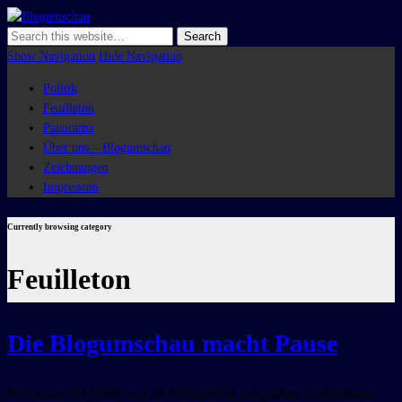
Blogumschau
Show Navigation
Hide Navigation
Politik
Feuilleton
Panorama
Über uns – Blogumschau
Zeichnungen
Impressum
Currently browsing category
Feuilleton
Die Blogumschau macht Pause
Im Februar 2014 haben wir die Blogumschau mit großem Enthusiasmus