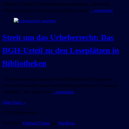
Industrie 4.0 unsere Arbeitsverhältnisse umkrempeln. Immer mehr
Tätigkeiten können von Robotern ausgeführt werden,
…weiterlesen
Streit um das Urheberrecht: Das
BGH-Urteil zu den Leseplätzen in
Bibliotheken
Ein Rechtsstreit um Leseplätze in der Bibliothek der Technischen
Universität Darmstadt wurde nun beim Bundesgerichtshof in Karlsruhe
entschieden. Was aussieht wie
…weiterlesen
Older Posts →
© 2026 Blogumschau
Powered by
Pinboard Theme
and
WordPress