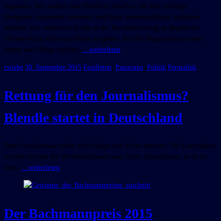
begonnen. Wir wollten eine Plattform schaffen, die über wichtige
Ereignisse umfassend informiert und dabei unterschiedliche Ansichten
abbildet. Die vehemente Kritik an der Berichterstattung zu Beginn der
Ukraine-Krise schien uns Recht zu geben: Auf der Blogumschau waren
immer auch Blogs verlinkt,
…weiterlesen
cwiebe
30. September 2015
Feuilleton
,
Panorama
,
Politik
Permalink
Rettung für den Journalismus?
Blendle startet in Deutschland
Dem Journalismus wurde schon längst eine Krise attestiert. Die Leserzahlen
brechen ein und die Werbeeinnahmen weg: Guter Journalismus, so ist zu
lesen,
…weiterlesen
Der Bachmannpreis 2015