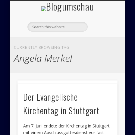
Blogumsch
ÜBER UNS – BLOGUMSCHAU
ZEICHNUNGEN
FEUILLETON
IMPRESSUM
PANORAMA
POLITIK
CURRENTLY BROWSING TAG
Angela Merkel
Wen
Der Evangelische
jema
Kirchentag in Stuttgart
eine
Reis
Am 7. Juni endete der Kirchentag in Stuttgart
mit einem Abschlussgottesdienst vor fast