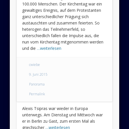
tut…
100.000 Menschen. Der Kirchentag war ein
gewaltiges Ereignis, auf dem Protestanten
–
ganz unterschiedlicher Prägung sich
Alexi
austauschten und zusammen feierten. So
heterogen das Teilnehmerfeld, so
Tsip
unterschiedlich fallen die Impulse aus, die
nun vom Kirchentag mitgenommen werden
zu
und die
…weiterlesen
Besu
cwiebe
in
9. Juni 2015
Berli
Panorama
Permalink
Alexis Tsipras war wieder in Europa
unterwegs. Am Dienstag und Mittwoch war
er in Berlin zu Gast, zum ersten Mal als
griechischer
…weiterlesen