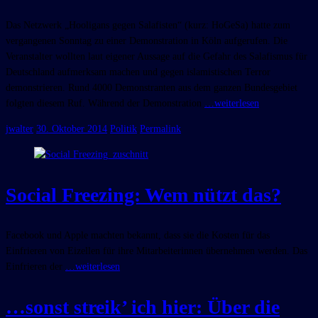
Das Netzwerk „Hooligans gegen Salafisten“ (kurz: HoGeSa) hatte zum
vergangenen Sonntag zu einer Demonstration in Köln aufgerufen. Die
Veranstalter wollten laut eigener Aussage auf die Gefahr des Salafismus für
Deutschland aufmerksam machen und gegen islamistischen Terror
demonstrieren. Rund 4000 Demonstranten aus dem ganzen Bundesgebiet
folgten diesem Ruf. Während der Demonstration
…weiterlesen
jwalter
30. Oktober 2014
Politik
Permalink
Social Freezing: Wem nützt das?
Facebook und Apple machten bekannt, dass sie die Kosten für das
Einfrieren von Eizellen für ihre Mitarbeiterinnen übernehmen werden. Das
Einfrieren der
…weiterlesen
…sonst streik’ ich hier: Über die