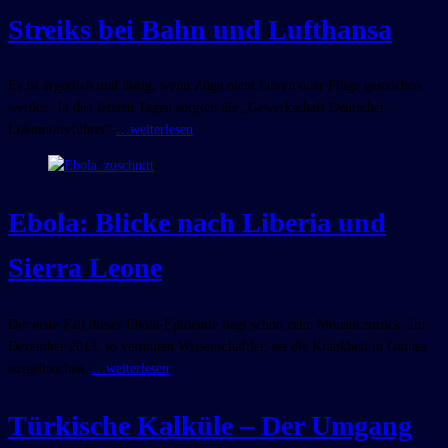
Streiks bei Bahn und Lufthansa
Es ist ärgerlich und lästig, wenn Züge nicht fahren oder Flüge gestrichen
werden. In den letzten Tagen sorgten die „Gewerkschaft Deutscher
Lokomotivführer“
…weiterlesen
Ebola: Blicke nach Liberia und
Sierra Leone
Der erste Fall dieser Ebola-Epidemie liegt schon zehn Monate zurück. Im
Dezember 2013, so vermuten Wissenschaftler, sei die Krankheit in Guinea
ausgebrochen.
…weiterlesen
Türkische Kalküle – Der Umgang