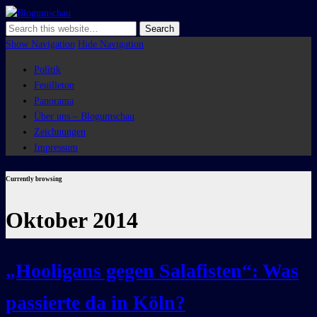
Blogumschau
Show Navigation
Hide Navigation
Politik
Feuilleton
Panorama
Über uns – Blogumschau
Zeichnungen
Impressum
Currently browsing
Oktober 2014
„Hooligans gegen Salafisten“: Was
passierte da in Köln?