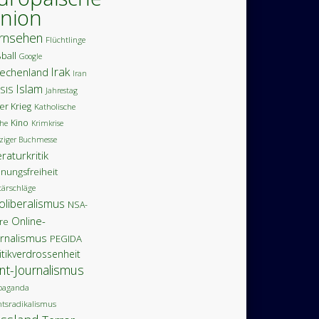
nion
rnsehen
Flüchtlinge
ball
Google
Irak
iechenland
Iran
Islam
ISIS
Jahrestag
ter Krieg
Katholische
Kino
he
Krimkrise
ziger Buchmesse
eraturkritik
nungsfreiheit
tärschläge
oliberalismus
NSA-
Online-
äre
urnalismus
PEGIDA
itikverdrossenheit
int-Journalismus
paganda
htsradikalismus