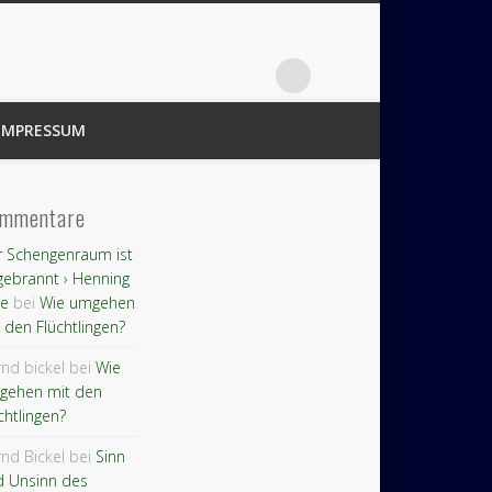
IMPRESSUM
mmentare
 Schengenraum ist
ebrannt › Henning
le
bei
Wie umgehen
 den Flüchtlingen?
nd bickel bei
Wie
gehen mit den
chtlingen?
nd Bickel bei
Sinn
d Unsinn des