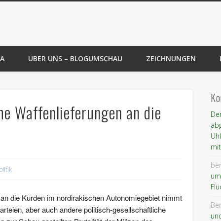
au
A
ÜBER UNS – BLOGUMSCHAU
ZEICHNUNGEN
Ko
che Waffenlieferungen an die
Der
abg
Uh
mit
ber
olitik
um
Flü
 an die Kurden im nordirakischen Autonomiegebiet nimmt
Ber
rteien, aber auch andere politisch-gesellschaftliche
un