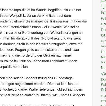
U
herheitspolitik ist im Wandel begriffen, hin zu einer
Fe
n der Weltpolitik. Julian Junk kritisiert auf dem
Fuß
ondern vielmehr die mangelnde Transparenz, mit der die
Gr
 der Öffentlichkeit einfach viel zu wenig. Wie sei es
IS
l, hin zu einer Befürwortung von Waffenlieferungen an
Kal
 Plan für die Zukunft des (Nord-)Iraks und wie sieht
Kirc
darüber, direkt in den Konflikt einzugreifen, etwa mit
Leip
e andere Fragen gelte es zu diskutieren – und zwar
Lit
ammenhang die Forderung der Grünen nach einer
Mei
Irakpolitik. Nur so könne man Legitimität für den
Mili
politik herstellen.
Ne
Aff
en eine solche Sondersitzung des Bundestags
Jo
eferungen abgestimmt werden. Dies hat letztlich nur
Pol
Entscheidung über Waffenlieferungen obliegt nicht dem
Pr
ei gar nicht so einfach zu klären, wie Thomas Wiegold
Pro
Rec