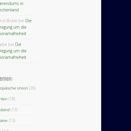
ferendums in
echenland
nd Bickel bei
Die
regung um die
oramafreiheit
iebe bei
Die
regung um die
oramafreiheit
emen:
(26)
opäische Union
(18)
hlen
(13)
sland
(13)
aine