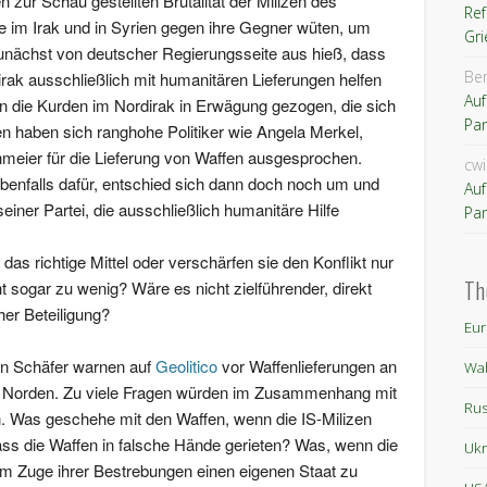
n zur Schau gestellten Brutalität der Milizen des
Re
ie im Irak und in Syrien gegen ihre Gegner wüten, um
Gri
nächst von deutscher Regierungsseite aus hieß, dass
Ber
rak ausschließlich mit humanitären Lieferungen helfen
Auf
an die Kurden im Nordirak in Erwägung gezogen, die sich
Pan
n haben sich ranghohe Politiker wie Angela Merkel,
nmeier für die Lieferung von Waffen ausgesprochen.
cw
benfalls dafür, entschied sich dann doch noch um und
Auf
einer Partei, die ausschließlich humanitäre Hilfe
Pan
 das richtige Mittel oder verschärfen sie den Konflikt nur
Th
ht sogar zu wenig? Wäre es nicht zielführender, direkt
her Beteiligung?
Eur
en Schäfer warnen auf
Geolitico
vor Waffenlieferungen an
Wa
m Norden. Zu viele Fragen würden im Zusammenhang mit
Rus
n. Was geschehe mit den Waffen, wenn die IS-Milizen
ass die Waffen in falsche Hände gerieten? Was, wenn die
Ukr
im Zuge ihrer Bestrebungen einen eigenen Staat zu