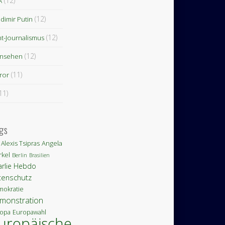
(12)
A
(12)
dimir Putin
(12)
nt-Journalismus
(12)
rnsehen
(11)
ror
11)
gs
Angela
Alexis Tsipras
kel
Berlin
Brasilien
arlie Hebdo
tenschutz
okratie
monstration
opa
Europawahl
uropäische