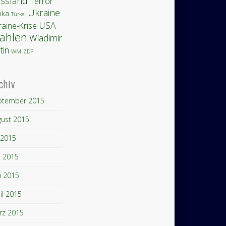
ssland
Terror
Ukraine
ika
Türkei
USA
raine-Krise
ahlen
Wladimir
tin
WM
ZDF
chiv
ptember 2015
gust 2015
i 2015
i 2015
i 2015
il 2015
rz 2015