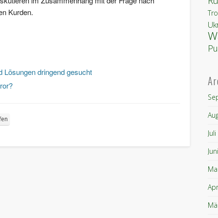
Ru
 diskutieren im Zusammenhang mit der Frage nach
hen Kurden.
Tro
Uk
W
Pu
und Lösungen dringend gesucht
Ar
ror?
Se
Au
fen
Jul
Jun
Ma
Apr
Mä