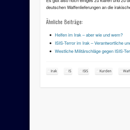
Es gibt also noch einiges zu klären und zu
deutschen Waffenlieferungen an die irakisc
Ähnliche Beiträge:
Helfen im Irak – aber wie und wem?
ISIS-Terror im Irak – Verantwortliche 
Westliche Militärschläge gegen ISIS-Ter
Irak
IS
ISIS
Kurden
Waf