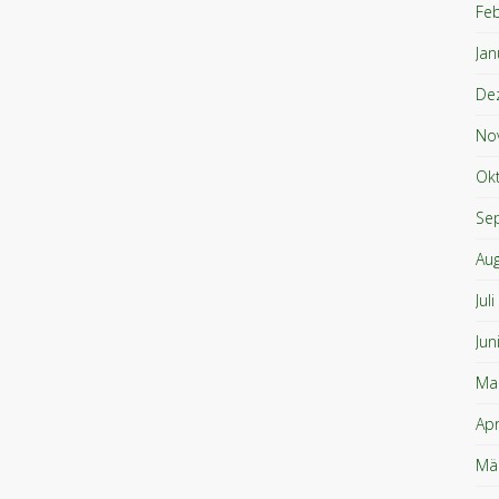
Fe
Jan
De
No
Ok
Se
Au
Jul
Jun
Ma
Apr
Mä