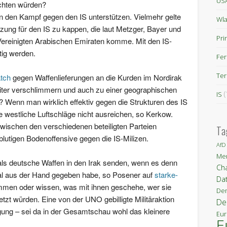
US
ichten würden?
en den Kampf gegen den IS unterstützen. Vielmehr gelte
Wla
ützung für den IS zu kappen, die laut Metzger, Bayer und
Pri
Vereinigten Arabischen Emiraten komme. Mit den IS-
tig werden.
Fe
Ter
tch
gegen Waffenlieferungen an die Kurden im Nordirak
iter verschlimmern und auch zu einer geographischen
(
IS
 Wenn man wirklich effektiv gegen die Strukturen des IS
e westliche Luftschläge nicht ausreichen, so Kerkow.
wischen den verschiedenen beteiligten Parteien
Ta
 blutigen Bodenoffensive gegen die IS-Milizen.
AfD
Mer
als deutsche Waffen in den Irak senden, wenn es denn
Ch
l aus der Hand gegeben habe, so Posener auf
starke-
Da
mmen oder wissen, was mit ihnen geschehe, wer sie
Dem
etzt würden. Eine von der UNO gebilligte Militäraktion
De
gung – sei da in der Gesamtschau wohl das kleinere
Eur
E