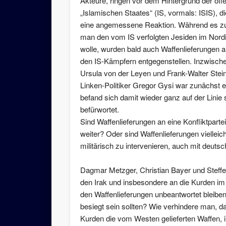
Akteure, ringen vor dem Hintergrund der offe
„Islamischen Staates“ (IS, vormals: ISIS), d
eine angemessene Reaktion. Während es zu
man den vom IS verfolgten Jesiden im Nordi
wolle, wurden bald auch Waffenlieferungen 
den IS-Kämpfern entgegenstellen. Inzwische
Ursula von der Leyen und Frank-Walter Stei
Linken-Politiker Gregor Gysi war zunächst e
befand sich damit wieder ganz auf der Linie s
befürwortet.
Sind Waffenlieferungen an eine Konfliktpartei
weiter? Oder sind Waffenlieferungen vielleic
militärisch zu intervenieren, auch mit deutsc
Dagmar Metzger, Christian Bayer und Steff
den Irak und insbesondere an die Kurden i
den Waffenlieferungen unbeantwortet bleibe
besiegt sein sollten? Wie verhindere man, d
Kurden die vom Westen gelieferten Waffen, 