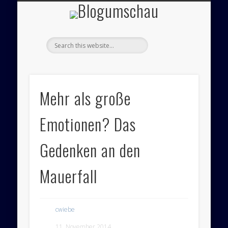
Blogumsch
ÜBER UNS – BLOGUMSCHAU
ZEICHNUNGEN
FEUILLETON
IMPRESSUM
PANORAMA
POLITIK
Mehr als große
Emotionen? Das
Gedenken an den
Mauerfall
cwiebe
11. November 2014