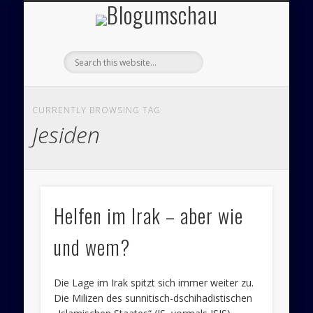
Blogumsch
ÜBER UNS – BLOGUMSCHAU
ZEICHNUNGEN
FEUILLETON
IMPRESSUM
PANORAMA
POLITIK
CURRENTLY BROWSING TAG
Jesiden
Helfen im Irak – aber wie
und wem?
Die Lage im Irak spitzt sich immer weiter zu.
Die Milizen des sunnitisch-dschihadistischen