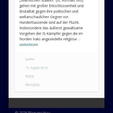
„Islamischen Staates“ (IS, vormals ISIS)
gehen mit großer Entschlossenheit und
Brutalität gegen ihre politischen und
weltanschaulichen Gegner vor.
Hunderttausende sind auf der Flucht.
Insbesondere das äußerst gewaltsame
Vorgehen der IS-Kämpfer gegen die im
Norden Iraks angesiedelte religiöse
…
weiterlesen
jwalter
15. August 2014
Politik
Permalink
© 2026 Blogumschau