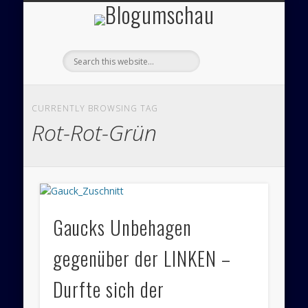
Blogumsch
ÜBER UNS – BLOGUMSCHAU
ZEICHNUNGEN
FEUILLETON
IMPRESSUM
PANORAMA
POLITIK
CURRENTLY BROWSING TAG
Rot-Rot-Grün
Gaucks Unbehagen
gegenüber der LINKEN –
Durfte sich der