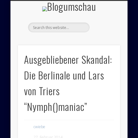
Blogumsch
ÜBER UNS – BLOGUMSCHAU
ZEICHNUNGEN
FEUILLETON
IMPRESSUM
PANORAMA
POLITIK
Ausgebliebener Skandal:
Die Berlinale und Lars
von Triers
“Nymph()maniac”
cwiebe
27. Februar 2014