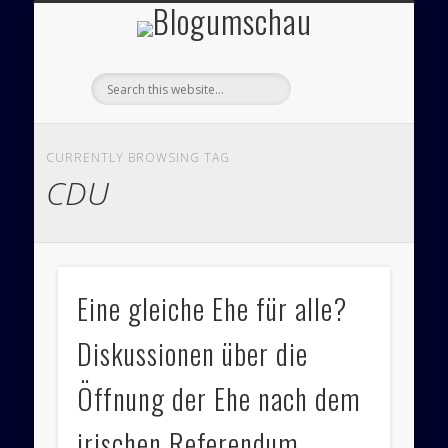
Blogumsch
ÜBER UNS – BLOGUMSCHAU
ZEICHNUNGEN
FEUILLETON
IMPRESSUM
PANORAMA
POLITIK
CURRENTLY BROWSING TAG
CDU
Eine gleiche Ehe für alle?
Diskussionen über die
Öffnung der Ehe nach dem
irischen Referendum