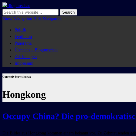
Blogumschau
Show Navigation
Hide Navigation
Politik
Feuilleton
Panorama
Über uns – Blogumschau
Zeichnungen
Impressum
Currently browsing tag
Hongkong
Occupy China? Die pro-demokratisc
Die Bilder aus Hongkong kommen einem bekannt vor. Zu Zehntausenden gehen