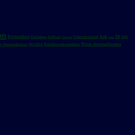
on
Fernsehen
IS
Irak
Griechenland
Fußball
ISIS
Flüchtlinge
Google
Iran
Print-Journalismus
e-Journalismus
Politikverdrossenheit
PEGIDA