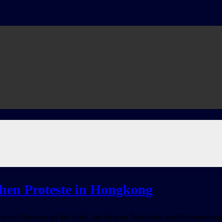
hen Proteste in Hongkong
 die Menschen auf die Straße, um für mehr Demokratie und Mitbestimmung zu