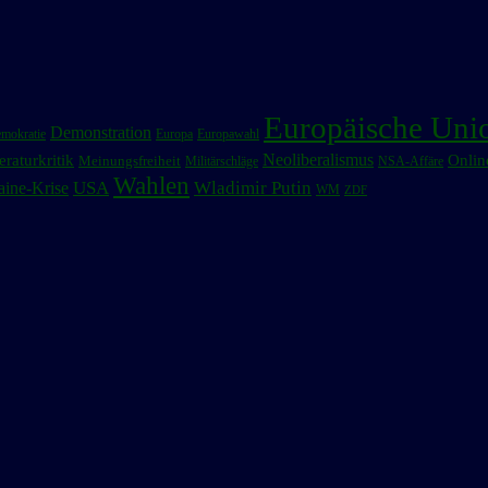
Europäische Uni
Demonstration
mokratie
Europa
Europawahl
Neoliberalismus
eraturkritik
Onlin
Meinungsfreiheit
NSA-Affäre
Militärschläge
Wahlen
USA
Wladimir Putin
aine-Krise
WM
ZDF