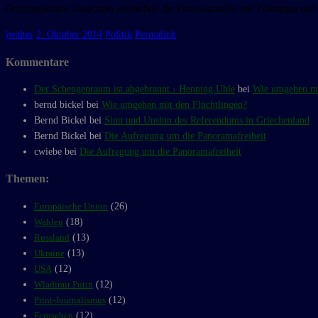
Ordnungskräfte versuchten wiederholt die Demonstranten mit Tränengas und 
jwalter
2. Oktober 2014
Politik
Permalink
Kommentare
Der Schengenraum ist abgebrannt › Henning Uhle
bei
Wie umgehen mi
bernd bickel bei
Wie umgehen mit den Flüchtlingen?
Bernd Bickel bei
Sinn und Unsinn des Referendums in Griechenland
Bernd Bickel bei
Die Aufregung um die Panoramafreiheit
cwiebe bei
Die Aufregung um die Panoramafreiheit
Themen:
Europäische Union
(26)
Wahlen
(18)
Russland
(13)
Ukraine
(13)
USA
(12)
Wladimir Putin
(12)
Print-Journalismus
(12)
Fernsehen
(12)