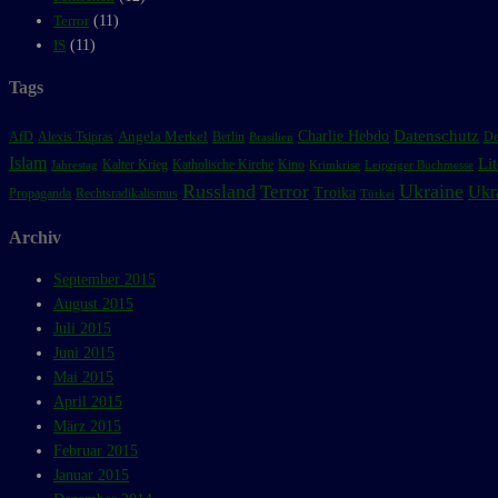
Terror
(11)
IS
(11)
Tags
Charlie Hebdo
Datenschutz
Angela Merkel
Alexis Tsipras
De
AfD
Berlin
Brasilien
Islam
Lit
Kalter Krieg
Kino
Katholische Kirche
Jahrestag
Krimkrise
Leipziger Buchmesse
Russland
Ukraine
Terror
Ukr
Troika
Propaganda
Rechtsradikalismus
Türkei
Archiv
September 2015
August 2015
Juli 2015
Juni 2015
Mai 2015
April 2015
März 2015
Februar 2015
Januar 2015