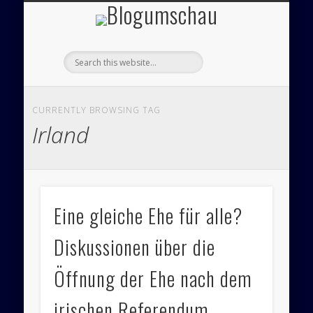
Blogumsch
ÜBER UNS – BLOGUMSCHAU
ZEICHNUNGEN
FEUILLETON
IMPRESSUM
PANORAMA
POLITIK
CURRENTLY BROWSING TAG
Irland
Eine gleiche Ehe für alle?
Diskussionen über die
Öffnung der Ehe nach dem
irischen Referendum