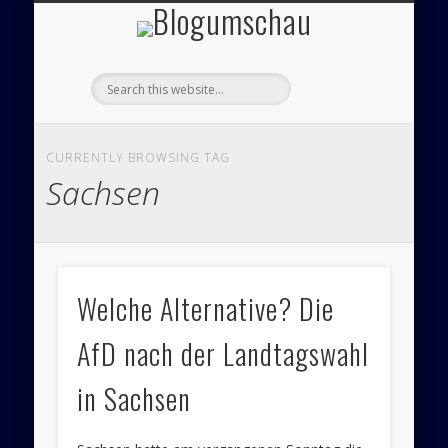
Blogumsch
ÜBER UNS – BLOGUMSCHAU
ZEICHNUNGEN
FEUILLETON
IMPRESSUM
PANORAMA
POLITIK
CURRENTLY BROWSING TAG
Sachsen
Welche Alternative? Die
AfD nach der Landtagswahl
in Sachsen