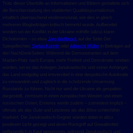
Trotz dieser Überfülle an Informationen und Bildern gestaltete sich
die Berichterstattung des etablierten Qualitätsjournalismus
inhaltlich überraschend eindimensional, wie dies in gleich
mehreren Blogbeiträgen kritisch bemerkt wurde. Aufbereitet
worden sei der Konflikt in der Ukraine mithilfe (allzu) klarer
Dichotomien – so etwa
Jörg Wellbrock
auf der Seite Der
Spiegelfechter,
Stefan Korinth
oder
Albrecht Müller
in Beiträgen auf
den NachDenkSeiten: Während die Demonstranten auf dem
Maidan-Platz nach Europa, mehr Freiheit und Demokratie streben
würden, sei es das Anliegen Janukowitschs und seiner Anhänger,
das Land endgültig und irreversibel in eine despotische Autokratie
zu verwandeln und zugleich in die schützende Umarmung
Russlands zu führen. Nicht nur wird die Ukraine als gespalten
dargestellt, zerrissen in einen europäischen Westen und einen
russischen Osten, Ersteres werde zudem – zumindest implizit –
oftmals als
das Gute
und Letzteres als
das Böse
schlechthin
markiert. Die Janukowitsch-Gegner würden dabei in allzu
positivem Licht gezeigt und deren Rückgriff auf Gewaltmittel
geflissentlich in Kauf genommen, während Janukowitsch und