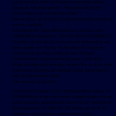
ja nicht unbedingt selber Ukrainfaschistos unterstützen möchte …
Wie gesagt: Alles längst gelaufen: “Niemand hat die Absicht ….”
Was soll denn da ein “revolutionärer Funke””?
Das war einmal, der hat schon in orange nicht gezündet und jetzt nur
auch nur – gezündelt.
Und während Kerr etliche Milliönchen Euro verspricht, bietet
GASPROM das Lebenselixier: GAS UND MILLIARDENKREDIT,
wie gehabt, nur jetzt das Gas etwas teurer zum Weltmarkpreis und
wie es aussieht unter “Auszug” der Russen aus der Ukraine im
wahrsten Sinne des Wortes: Gleich mit ihren “Gebieten”….
Ein revolutionärer Funke wurde nie gebraucht, es wäre davor
billiger und ukrainischer geworden, und ohne Tote, so ist das, wenn
selbsernannte Assistenten sich unbedingt wichtig machen und sich
dabei auf Hakenkreuzler stützen …
Oder waren die das gar nicht?
Dennoch ist Euch beiden für Eure Aufmerksamkeit zu danken, der
LINDWURM hat es sehr wohl verdient: Gelegentlich gibt es da mal
keinen mainstream, gemainstreamte Sicht wie in der “konzertierten
RevolutionsAktion” der ARD- und ZDF Medien, mit der sie sich
unbedingt an der Olympiade vorüberschleichen wollte,.