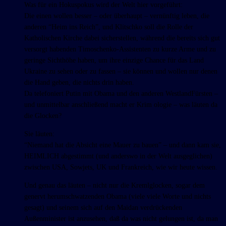
Was für ein Hokuspokus wird der Welt hier vorgeführt:
Die einen wollen besser – oder überhaupt – vernünftig leben, die
anderen “Heim ins Reich”, und Klitschko soll die Rolle der
Katholischen Kirche dabei sicherstellen, während die bereits sich gut
versorgt habenden Timoschenko-Assistenten zu kurze Arme und zu
geringe Sichthöhe haben, um ihre einzige Chance für das Land
Ukraine zu sehen oder zu fassen – sie können und wollen nur denen
die Hand geben, die nichts drin haben.
Da telefoniert Putin mit Obama und den anderen WestlandFürsten –
und unmittelbar anschließend macht er Krim ologie – was läuten da
die Glocken?
Sie läuten:
“Niemand hat die Absicht eine Mauer zu bauen” – und dann kam sie,
HEIMLICH abgestimmt (und anderswo in der Welt ausgeglichen)
zwischen USA, Sowjets, UK und Frankreich, wie wir heute wissen.
Und genau das läuten – nicht nur die Kremlglocken, sogar dem
genervt herumschwatzenden Obama (viele viele Worte und nichts
gesagt) und seinem sich auf den Maidan verdrückenden
Außenminister ist anzusehen, daß da was nicht gelungen ist, da man