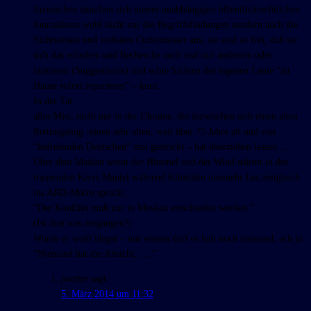
Inzwischen tauschen sich unsere unabhängigen öffentlichrechtlichen
Journalisten wohl nicht nur die Begriffsfindungen sondern auch die
Sichtweisen und verbalen Cuttermesser aus, sie sind so frei, daß sie
sich das erlauben und Recherche auch mal nur andeuten oder
imitieren (Suggestivitis) und echte Sichten der eigenen Leute “zu
Hause sofort reparieren” – kurz:
In der Tat
alles Mist, nicht nur in der Ukraine, die inzwischen sich einen alten
Rettungsring -einen sehr alten, weil über 75 Jahre alt und von
“befreienden Deutschen” mal gestrickt – hat überziehen lassen …
Über dem Maidan weint der Himmel und der Wind stürmt in des
trauernden Kerrs Mantel während Klitschko nunmehr fast zeitgleich
ins ARD-Mikro spricht:
“Der Konflikt muß nur in Moskau entschieden werden.”
(Ist ihm was entgangen?)
Wurde er wohl längst – nur wissen darf es halt noch niemand, ach ja:
“Niemand hat die Absicht, ….”
jwalter
sagt:
5. März 2014 um 11:32