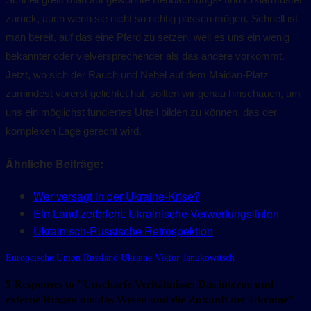
Schnell greift man auf gewohnte Beobachtungs- und Erklärmuster
zurück, auch wenn sie nicht so richtig passen mögen. Schnell ist
man bereit, auf das eine Pferd zu setzen, weil es uns ein wenig
bekannter oder vielversprechender als das andere vorkommt.
Jetzt, wo sich der Rauch und Nebel auf dem Maidan-Platz
zumindest vorerst gelichtet hat, sollten wir genau hinschauen, um
uns ein möglichst fundiertes Urteil bilden zu können, das der
komplexen Lage gerecht wird.
Ähnliche Beiträge:
Wer versagt in der Ukraine-Krise?
Ein Land zerbricht: Ukrainische Verwerfungslinien
Ukrainisch-Russische Retrospektion
Europäische Union
Russland
Ukraine
Viktor Janukowitsch
5 Responses to "Unscharfe Verhältnisse: Das interne und
externe Ringen um das Wesen und die Zukunft der Ukraine"