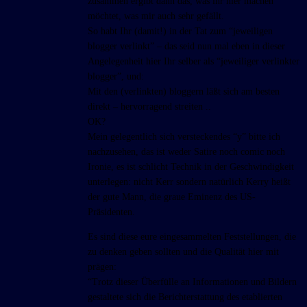
zusammen ergibt dann das, was ihr hier machen
möchtet, was mir auch sehr gefällt.
So habt Ihr (damit!) in der Tat zum “jeweiligen
blogger verlinkt” – das seid nun mal eben in dieser
Angelegenheit hier Ihr selber als “jeweiliger verlinkter
blogger”, und:
Mit den (verlinkten) bloggern läßt sich am besten
direkt – hervorragend streiten ..
OK?
Mein gelegentlich sich versteckendes “y” bitte ich
nachzusehen, das ist weder Satire noch comic noch
Ironie, es ist schlicht Technik in der Geschwindigkeit
unterlegen: nicht Kerr sondern natürlich Kerry heißt
der gute Mann, die graue Eminenz des US-
Präsidenten.
Es sind diese eure eingesammelten Feststellungen, die
zu denken geben sollten und die Qualität hier mit
prägen:
“Trotz dieser Überfülle an Informationen und Bildern
gestaltete sich die Berichterstattung des etablierten