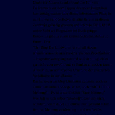
Danke für Aufmerksamkeit und den Hinweis.
Da ich mich vor dem Tippen des ersten Blogstaben
hier kundig machte über diesen interessanten Platz, ist
mir Hinweis und Selbstverständnis bereits zu diesem
Zeitpunkt geläufig gewesen und ich habe DESHALB
meine Sicht als Blogstaben bei Euch getippt.
Denn – Es gibt da einen kleinen Schönheitsfehler in
Eurem Text:
“Der Blog Der Lindwurm ist von all diesen
Alternativen – ob nun Pro-Europa oder Pro-Russland
– insgesamt wenig angetan und will sich folglich so
gar nicht vom revolutionären Funken anstecken lassen.
Alles Mist, so sein knappes Urteil, ob der unscharfen
Verhältnisse in der Ukraine. ” –
Das ist weder im blog Lindwurm zu lesen, noch so
ähnlich artikuliert oder gerichtet, noch “NICHT Eure
Meinung” – Es ist ausschließlich “Eure Meinung”.
Wer halt so sich selber “überholt”, darf sich nicht
wundern, wenn dabei auf einmal noch jemand neben
ihm ist; Meinung zu Meinung – und erst beides