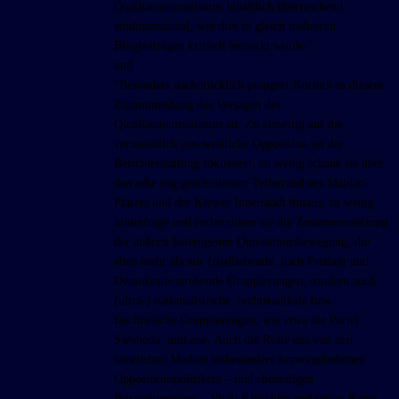
Qualitätsjournalismus inhaltlich überraschend
eindimensional, wie dies in gleich mehreren
Blogbeiträgen kritisch bemerkt wurde.”
und
“Besonders nachdrücklich prangert Korinth in diesem
Zusammenhang das Versagen des
Qualitätsjournalismus an. Zu einseitig auf die
vermeintlich pro-westliche Opposition sei die
Berichterstattung fokussiert, zu wenig schaue sie über
den sehr eng geschnittenen Tellerrand des Maidan-
Platzes und der Kiewer Innenstadt hinaus, zu wenig
hinterfrage und recherchiere sie die Zusammensetzung
der äußerst heterogenen Oppositionsbewegung, die
eben mehr als nur friedliebende, nach Freiheit und
Demokratie strebende Gruppierungen, sondern auch
(ultra-) nationalistische, rechtsradikale bzw.
faschistische Gruppierungen, wie etwa die Partei
Swoboda, umfasse. Auch die Rolle des von den
westlichen Medien insbesondere hervorgehobenen
Oppositionspolitikers – und ehemaligen
Boxweltmeisters – Vitali Klitschko und seiner Partei