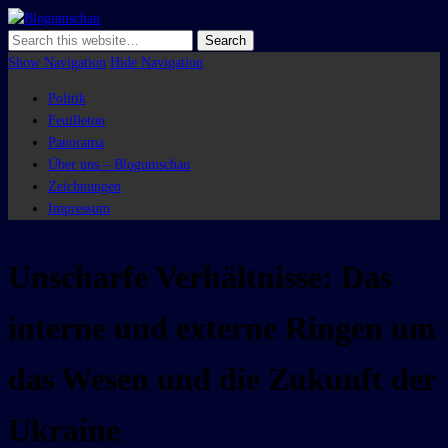
Blogumschau
Show Navigation
Hide Navigation
Politik
Feuilleton
Panorama
Über uns – Blogumschau
Zeichnungen
Impressum
Unscharfe Verhältnisse: Das
interne und externe Ringen um
das Wesen und die Zukunft der
Ukraine