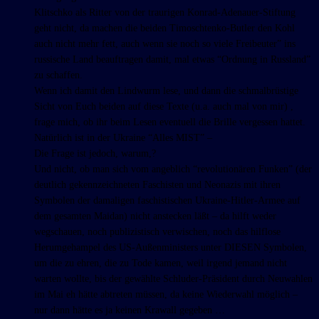
Klitschko als Ritter von der traurigen Konrad-Adenauer-Stiftung
geht nicht, da machen die beiden Timoschtenko-Butler den Kohl
auch nicht mehr fett, auch wenn sie noch so viele Freibeuter” ins
russische Land beauftragen damit, mal etwas “Ordnung in Russland”
zu schaffen.
Wenn ich damit den Lindwurm lese, und dann die schmalbrüstige
Sicht von Euch beiden auf diese Texte (u.a. auch mal von mir) ,
frage mich, ob ihr beim Lesen eventuell die Brille vergessen hattet.
Natürlich ist in der Ukraine “Alles MIST” –
Die Frage ist jedoch, warum,?
Und nicht, ob man sich vom angeblich “revolutionären Funken” (der
deutlich gekennzeichneten Faschisten und Neonazis mit ihren
Symbolen der damaligen faschistischen Ukraine-Hitler-Armee auf
dem gesamten Maidan) nicht anstecken läßt – da hilft weder
wegschauen, noch publizistisch verwischen, noch das hilflose
Herumgehampel des US-Außenministers unter DIESEN Symbolen,
um die zu ehren, die zu Tode kamen, weil irgend jemand nicht
warten wollte, bis der gewählte Schluder-Präsident durch Neuwahlen
im Mai eh hätte abtreten müssen, da keine Wiederwahl möglich –
nur dann hätte es ja keinen Krawall gegeben …