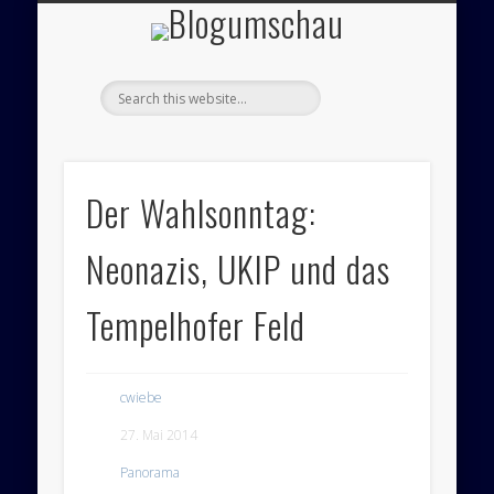
Blogumsch
ÜBER UNS – BLOGUMSCHAU
ZEICHNUNGEN
FEUILLETON
IMPRESSUM
PANORAMA
POLITIK
Der Wahlsonntag:
Neonazis, UKIP und das
Tempelhofer Feld
cwiebe
27. Mai 2014
Panorama