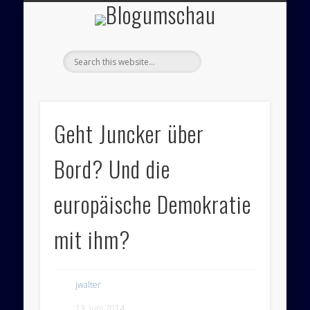
Blogumsch
ÜBER UNS – BLOGUMSCHAU
ZEICHNUNGEN
FEUILLETON
IMPRESSUM
PANORAMA
POLITIK
Geht Juncker über
Bord? Und die
europäische Demokratie
mit ihm?
jwalter
13. Juni 2014