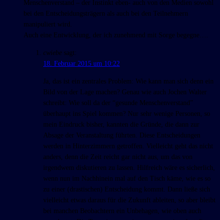
Menschenverstand – der Instinkt eben- auch von den Medien sowohl
bei den Entscheidungsträgern als auch bei den Teilnehmern
manipuliert wird.
Auch eine Entwicklung, der ich zunehmend mit Sorge begegne….
cwiebe
sagt:
18. Februar 2015 um 10:22
Ja, das ist ein zentrales Problem: Wie kann man sich denn ein
Bild von der Lage machen? Genau wie auch Jochen Walter
schreibt: Wie soll da der “gesunde Menschenverstand”
überhaupt ins Spiel kommen? Nur sehr wenige Personen, so
mein Eindruck bisher, kannten die Gründe, die dann zur
Absage der Veranstaltung führten. Diese Entscheidungen
werden in Hinterzimmern getroffen. Vielleicht geht das nicht
anders, denn die Zeit reicht gar nicht aus, um das von
irgendwem diskutieren zu lassen. Hilfreich wäre es sicherlich,
wenn nun im Nachhinein mal auf den Tisch käme, wie es so
zu einer (drastischen) Entscheidung kommt. Dann ließe sich
vielleicht etwas daraus für die Zukunft ableiten, so aber bleibt
bei manchen Beobachtern ein Unbehagen, wie oben auch