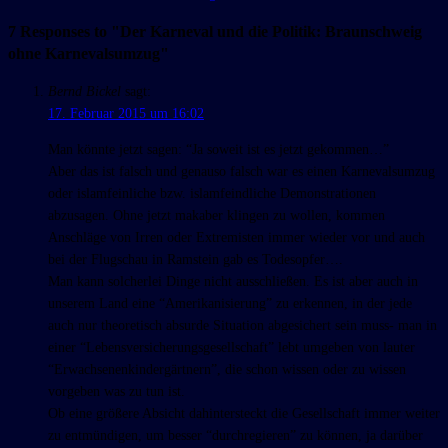
7 Responses to "Der Karneval und die Politik: Braunschweig
ohne Karnevalsumzug"
Bernd Bickel
sagt:
17. Februar 2015 um 16:02
Man könnte jetzt sagen: “Ja soweit ist es jetzt gekommen…”
Aber das ist falsch und genauso falsch war es einen Karnevalsumzug
oder islamfeinliche bzw. islamfeindliche Demonstrationen
abzusagen. Ohne jetzt makaber klingen zu wollen, kommen
Anschläge von Irren oder Extremisten immer wieder vor und auch
bei der Flugschau in Ramstein gab es Todesopfer….
Man kann solcherlei Dinge nicht ausschließen. Es ist aber auch in
unserem Land eine “Amerikanisierung” zu erkennen, in der jede
auch nur theoretisch absurde Situation abgesichert sein muss- man in
einer “Lebensversicherungsgesellschaft” lebt umgeben von lauter
“Erwachsenenkindergärtnern”, die schon wissen oder zu wissen
vorgeben was zu tun ist.
Ob eine größere Absicht dahintersteckt die Gesellschaft immer weiter
zu entmündigen, um besser “durchregieren” zu können, ja darüber