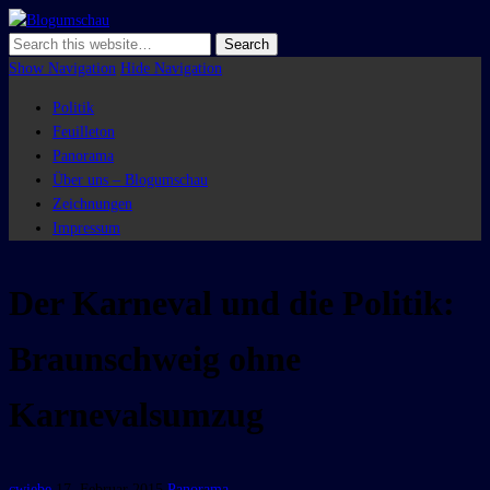
Blogumschau
Show Navigation
Hide Navigation
Politik
Feuilleton
Panorama
Über uns – Blogumschau
Zeichnungen
Impressum
Der Karneval und die Politik:
Braunschweig ohne
Karnevalsumzug
cwiebe
17. Februar 2015
Panorama