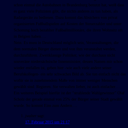
schon einmal die Autobahnen in Brandenburg benutzt hat, weiß dass
es ganz viele Polizisten gibt, die nichts anderes zu tun haben, als
Radargeräte zu bedienen. Dazu kommt das Absichern von privat
organisierten Fußballspielen auf Kosten der Steuerzahler und unter
Schonung hoch bezahlter Fußballmillionäre, die ihren Wohnsitz oft
in Belgien haben….
Nein. Es muss in Deutschland möglich sein, Veranstaltungen, die
dem normalen Bürger dienen und von ihm veranstaltet werden,
durchzuführen. Zweitklassige Politiker, wie der durchaus nicht
souveräne niedersächsische Innenminister, dessen Namen mir schon
wieder entfallen ist, geben hier -wie auch viele andere seiner
Berufskollegen- ein sehr schwaches Bild ab. Sie tun einfach nicht das
wofür sie in zunehmendem Maße von immer weniger Menschen
gewählt sind: Regieren. Sie verwalten lieber, ist auch einfacher….
Ein weiteres Beispiel hierfür ist der “strahlende Wahlgewinner” Olaf
Scholz der gerade einmal von 25% der Bürger seiner Stadt gewählt
wurde. So kommt Eins zum Andern….
jwalter
sagt:
17. Februar 2015 um 21:17