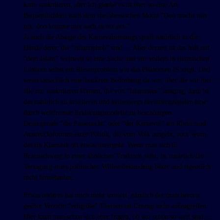
kann spekulieren, aber ich glaube es ist eher so eine Art
Bequemlichkeit nach dem rheinhessischen Motto “Doo mache mer
nix, doo komme mer aach in nix nei.”
Ja auch die Absage des Karnevalsumzugs spielt natürlich in die
Hände derer, die “islamophob” sind…. Aber derzeit ist das halt mit
“dem Islam” weltweit so eine Sache und vor vollem in islamischen
Ländern selbst ein Riesenproblem wie das Phänomen IS zeigt. Und
wenn tatsächlich eine konkrete Bedrohung da war, über die wir hier
alle nur spekulieren können, die von “Islamisten” ausging, dann ist
das natürlich zu kritisieren und keineswegs herunterzuspielen bzw.
durch weltfremde Erklärungsmodelle zu beschönigen.
Denn gerade “die Fassenacht” oder “der Karneval” am Rhein sind
Ausdrucksformen einer Politik, die vom Volk ausgeht, auch wenn
das im Klamauk oft etwas untergeht. Wenn man sich in
Braunschweig in einer ähnlichen Tradition sieht, ist natürlich die
Versagung eines politischen Willensbekundung bitter und eigentlich
nicht hinnehmbar.
Etwas anderes hat mich mehr irritiert, nämlich der mancherorts
geübte Verzicht “religiöse” Themen im Umzug nicht aufzugreifen.
Hier kann man schon sich eher fragen, ob wir schon so weit sind….