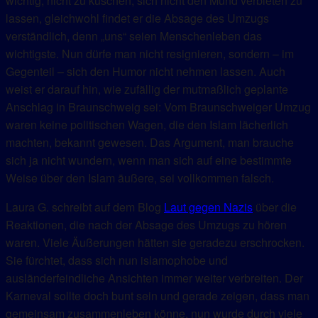
wichtig, nicht zu kuschen, sich nicht den Mund verbieten zu
lassen, gleichwohl findet er die Absage des Umzugs
verständlich, denn „uns“ seien Menschenleben das
wichtigste. Nun dürfe man nicht resignieren, sondern – im
Gegenteil – sich den Humor nicht nehmen lassen. Auch
weist er darauf hin, wie zufällig der mutmaßlich geplante
Anschlag in Braunschweig sei: Vom Braunschweiger Umzug
waren keine politischen Wagen, die den Islam lächerlich
machten, bekannt gewesen. Das Argument, man brauche
sich ja nicht wundern, wenn man sich auf eine bestimmte
Weise über den Islam äußere, sei vollkommen falsch.
Laura G. schreibt auf dem Blog
Laut gegen Nazis
über die
Reaktionen, die nach der Absage des Umzugs zu hören
waren. Viele Äußerungen hätten sie geradezu erschrocken.
Sie fürchtet, dass sich nun islamophobe und
ausländerfeindliche Ansichten immer weiter verbreiten. Der
Karneval sollte doch bunt sein und gerade zeigen, dass man
gemeinsam zusammenleben könne, nun wurde durch viele