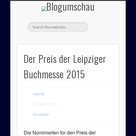
Blogumsch
ÜBER UNS – BLOGUMSCHAU
ZEICHNUNGEN
FEUILLETON
IMPRESSUM
PANORAMA
POLITIK
Der Preis der Leipziger
Buchmesse 2015
cwiebe
13. März 2015
Feuilleton
Die Nominierten für den Preis der