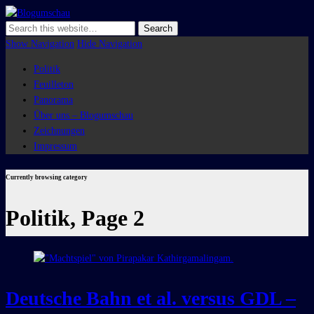
Blogumschau
Show Navigation
Hide Navigation
Politik
Feuilleton
Panorama
Über uns – Blogumschau
Zeichnungen
Impressum
Currently browsing category
Politik, Page 2
Deutsche Bahn et al. versus GDL –