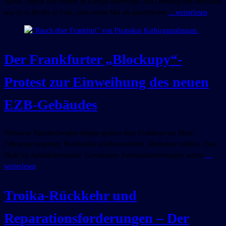
Alexis Tsipras war wieder in Europa unterwegs. Am Dienstag und Mittwoch
war er in Berlin zu Gast, zum ersten Mal als griechischer
…weiterlesen
Der Frankfurter „Blockupy“-
Protest zur Einweihung des neuen
EZB-Gebäudes
Schwarze Rauchschwaden hingen gestern über Frankfurt am Main.
Fahrzeuge brannten, Barrikaden wurden errichtet, Menschen verletzt. Eine
Stadt im Ausnahmezustand. Gewaltsame Auseinandersetzungen waren
…
weiterlesen
Troika-Rückkehr und
Reparationsforderungen – Der