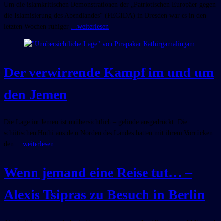
Um die islamkritischen Demonstrationen der „Patriotischen Europäer gegen
die Islamisierung des Abendlandes“ (PEGIDA) in Dresden war es in den
letzten Wochen ruhiger
…weiterlesen
Der verwirrende Kampf im und um
den Jemen
Die Lage im Jemen ist unübersichtlich – gelinde ausgedrückt. Die
schiitischen Huthi aus dem Norden des Landes hatten mit ihrem Vorrücken
den
…weiterlesen
Wenn jemand eine Reise tut… –
Alexis Tsipras zu Besuch in Berlin